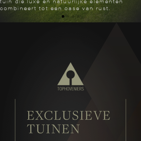
heipalen.
ONTDEK MEER
ZWEVEND TERRAS
MOORDRECHT
Read More
EXCLUSIEVE
TUINEN