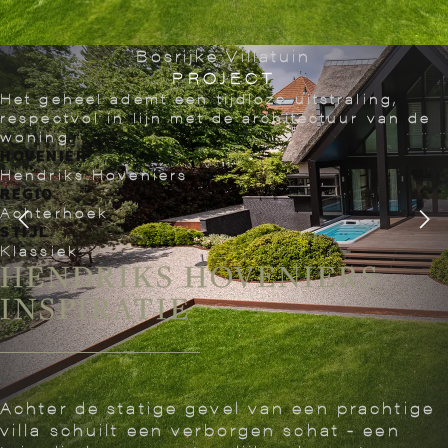
Zwevend terras
PROJECT
Functionaliteit en esthetiek gecombineerd
HOVENIER
Wijsman Hoveniers
REGIO
Moordrecht
STIJL
Functioneel design
WIJSMAN HOVENIERS
INSPIRATIE
In Moordrecht, waar water de omgeving
kenmerkt, hebben we een uniek project
afgerond: een zwevend terras op zestien