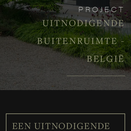
PROJECT
UITNODIGENDE
BUITENRUIMTE -
BELGIË
EEN UITNODIGENDE